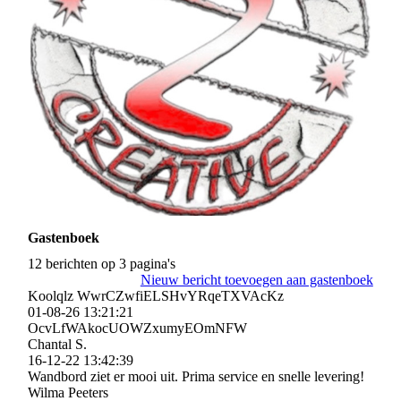
Gastenboek
12 berichten op 3 pagina's
Nieuw bericht toevoegen aan gastenboek
Koolqlz WwrCZwfiELSHvYRqeTXVAcKz
01-08-26
13:21:21
OcvLfWAkocUOWZxumyEOmNF­W
Chantal S.
16-12-22
13:42:39
Wandbord ziet er mooi uit. Prima service en snelle levering!
Wilma Peeters