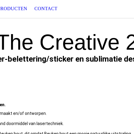
PRODUCTEN
CONTACT
The Creative 
er-belettering/sticker en sublimatie de
en.
emaakt en/of ontworpen.
nd doormiddel van lasertechniek.
euken hout, dit omdat Beuken hout een mooie natuurlijke uitstraling